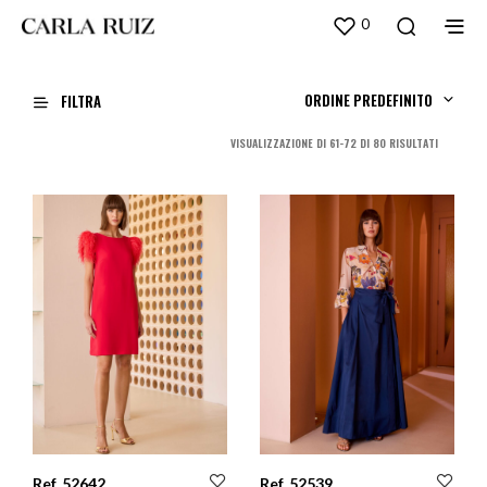
0
ORDINE PREDEFINITO
FILTRA
ORDINA
VISUALIZZAZIONE DI 61-72 DI 80 RISULTATI
IN
BASE
AL
PIÙ
RECENTE
Ref. 52642
Ref. 52539