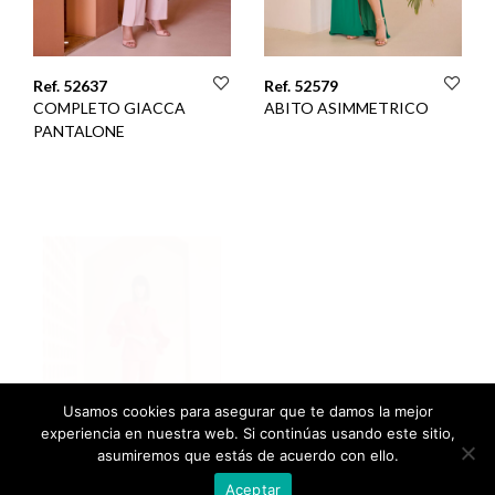
Ref. 52637
Ref. 52579
COMPLETO GIACCA
ABITO ASIMMETRICO
PANTALONE
Usamos cookies para asegurar que te damos la mejor
experiencia en nuestra web. Si continúas usando este sitio,
asumiremos que estás de acuerdo con ello.
Aceptar