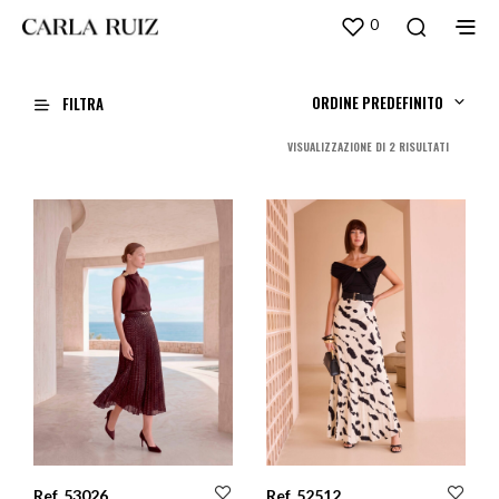
0
ORDINE PREDEFINITO
FILTRA
ORDINA
VISUALIZZAZIONE DI 2 RISULTATI
IN
BASE
AL
PIÙ
RECENTE
Ref. 53026
Ref. 52512