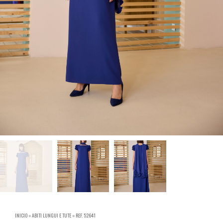
INICIO
»
ABITI LUNGUI E TUTE
»
REF. 52641