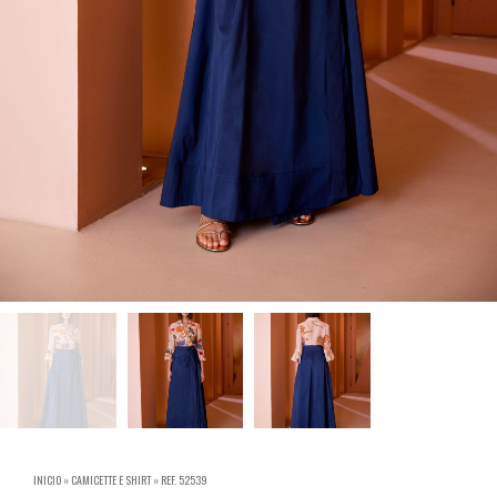
INICIO
»
CAMICETTE E SHIRT
»
REF. 52539