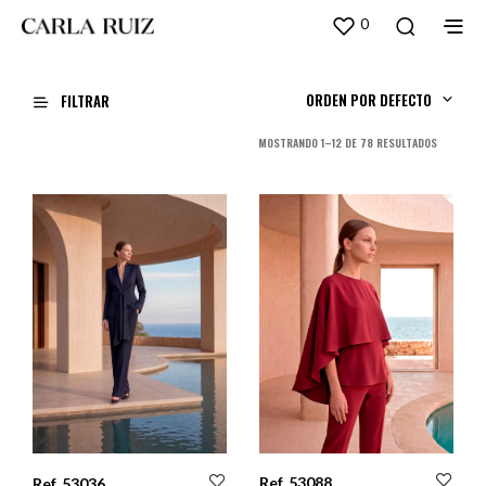
0
ORDEN POR DEFECTO
FILTRAR
ORDENADO
MOSTRANDO 1–12 DE 78 RESULTADOS
POR
LOS
ÚLTIMOS
Ref. 53088
Ref. 53036