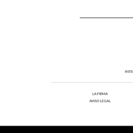
n
(
c
o
p
i
a
)
*
INS
LA FIRMA
AVISO LEGAL