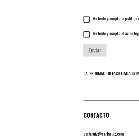
C
He leído y acepto la política
a
s
(
C
He leído y acepto el aviso leg
i
c
a
l
o
s
l
p
i
a
i
Enviar
l
s
a
l
d
)
a
e
C
s
v
.
LA INFORMACIÓN FACILITADA SER
d
e
*
e
r
v
i
e
f
r
i
i
c
f
a
i
c
CONTACTO
c
i
a
ó
c
n
i
carlaruiz@carlaruiz.com
*
ó