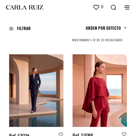
0
ORDEN POR DEFECTO
FILTRAR
ORDENADO
MOSTRANDO 1–12 DE 23 RESULTADOS
POR
LOS
ÚLTIMOS
Ref. 53088
Ref. 53036