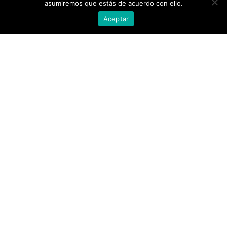
asumiremos que estás de acuerdo con ello.
Aceptar
Ref. 52591
Ref. 52653
CONJ. 3 PIEZAS
CONJ.BLUSON LARGO
PANTALON