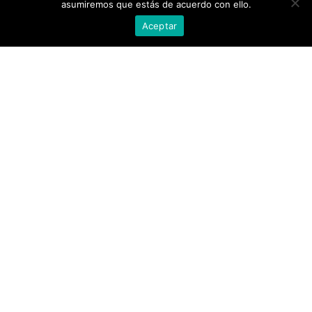
asumiremos que estás de acuerdo con ello.
Aceptar
Ref. 52624
Ref. 52570
VESTIDO MANGAS MIDI
VESTIDO RECTO MANGAS
EVASE
PLUMAS