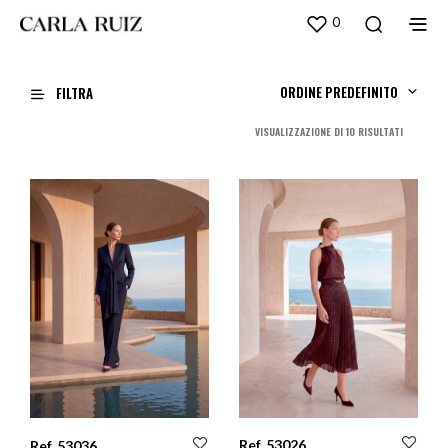
0
ORDINE PREDEFINITO
FILTRA
ORDINA
VISUALIZZAZIONE DI 10 RISULTATI
IN
BASE
AL
PIÙ
RECENTE
Ref. 53026
Ref. 53036