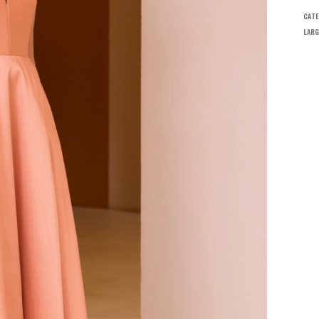
CATE
LARG