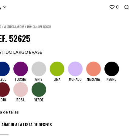
A
0
O
»
VESTIDOS LARGOS Y MONOS
»
REF. 52625
EF. 52625
STIDO LARGO EVASE
AZUL
FUCSIA
GRIS
LIMA
MORADO
NARANJA
NEGRO
ROJO
ROSA
VERDE
a de tallas
AÑADIR A LA LISTA DE DESEOS