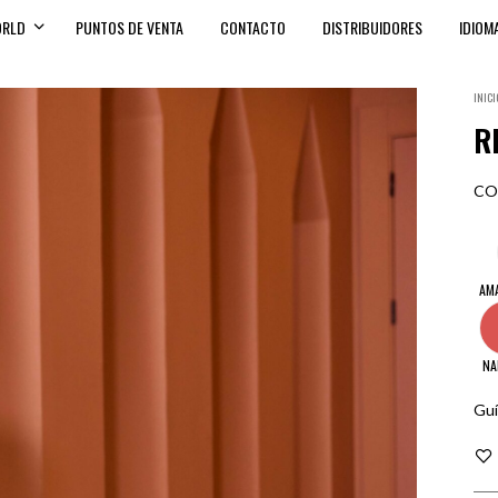
ORLD
PUNTOS DE VENTA
CONTACTO
DISTRIBUIDORES
IDIOM
INICI
R
CO
AM
NA
Guí