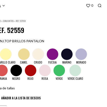
A
0
O
»
CONJUNTOS
»
REF. 52559
EF. 52559
NJ.TOP BRILLOS PANTALON
ARILLO CLARO
CAMEL
CRUDO
FUCSIA
MARINO
MORADO
RANJA
NEGRO
ROJO
ROSA
VERDE
VERDE CLARO
a de tallas
AÑADIR A LA LISTA DE DESEOS