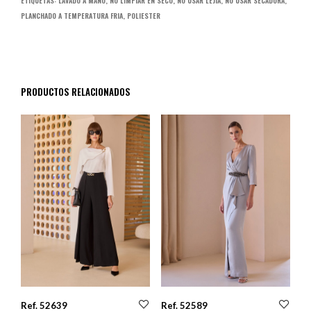
ETIQUETAS:
LAVADO A MANO
,
NO LIMPIAR EN SECO
,
NO USAR LEJIA
,
NO USAR SECADORA
,
PLANCHADO A TEMPERATURA FRIA
,
POLIESTER
PRODUCTOS RELACIONADOS
Ref. 52639
Ref. 52589