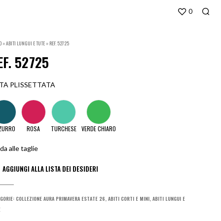
0
O
»
ABITI LUNGUI E TUTE
»
REF. 52725
EF. 52725
TA PLISSETTATA
ZURRO
ROSA
TURCHESE
VERDE CHIARO
da alle taglie
GORIE:
COLLEZIONE AURA PRIMAVERA ESTATE 26
,
ABITI CORTI E MINI
,
ABITI LUNGUI E
E