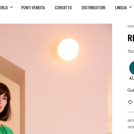
ORLD
PUNTI VENDITA
CONTATTO
DISTRIBUITORI
LINGUA
INICI
R
TU
AZ
Gui
CATE
TUT