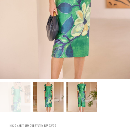
INICIO
»
ABITI LUNGUI E TUTE
»
REF. 52705