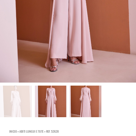
INICIO
»
ABITI LUNGUI E TUTE
»
REF. 52628