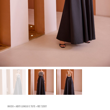
INICIO
»
ABITI LUNGUI E TUTE
»
REF. 52617