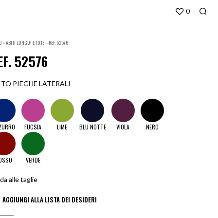
0
O
»
ABITI LUNGUI E TUTE
»
REF. 52576
EF. 52576
ITO PIEGHE LATERALI
ZURRO
FUCSIA
LIME
BLU NOTTE
VIOLA
NERO
OSSO
VERDE
da alle taglie