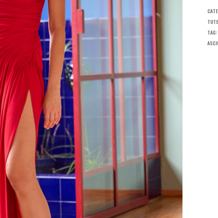
CATE
TUT
TAG
ASCI