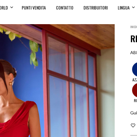
ORLD
PUNTI VENDITA
CONTATTO
DISTRIBUITORI
LINGUA
INICI
R
AB
AZ
R
Gui