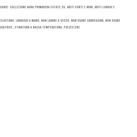
GORIE:
COLLEZIONE AURA PRIMAVERA ESTATE 26
,
ABITI CORTI E MINI
,
ABITI LUNGUI E
E
:
ELASTANO
,
LAVAGGIO A MANO
,
NON LAVARE A SECCO
,
NON USARE CANDEGGINA
,
NON USARE
UGATRICE
,
STIRATURA A BASSA TEMPERATURA
,
POLIESTERE