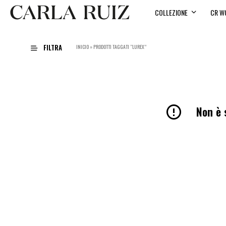
COLLEZIONE
CR W
FILTRA
INICIO
»
PRODOTTI TAGGATI “LUREX”
Non è s