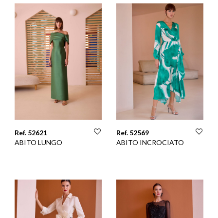
Ref. 52621
Ref. 52569
ABITO LUNGO
ABITO INCROCIATO