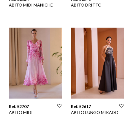
ABITO MIDI MANICHE
ABITO DRITTO
Ref. 52707
Ref. 52617
ABITO MIDI
ABITO LUNGO MIKADO