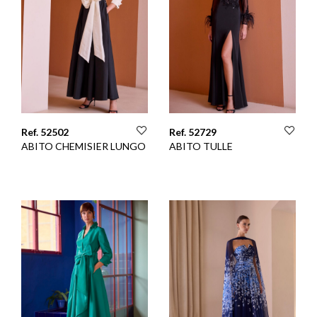
Ref. 52502
Ref. 52729
ABITO CHEMISIER LUNGO
ABITO TULLE